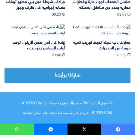
طقس الجمعة.. أجواء حارة وقطرات
جرادة.. شرطة عين بني مطهر توقف
مطرية بعدد من مناطق المملكة
عصابة إجرامية في ظرف وجيز
00:23
09:08
جمارك باب سبتة تحبط تهريب كمية
زيادة في ثمن طحن الزيتون توحد
مهمة من المخدرات
أرباب المعاصر بجرسيف
23:48
23:59
شاركنا برأيك!
© حقوق النشر 2026، جميع الحقوق محفوظة |
ICIFES.COM
ICIFES.COM - جريدة مغربية مستقلة تتجدد على مدار الساعة