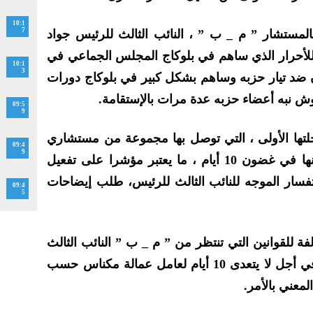
10:1
7
المستشار ” م _ ب ” ، النائب الثالث للرئيس جواد
لأحرار الذي ساهم في بلوكاج المجلس الجماعي في
10:1
3
ان ضد تيار حزبه وساهم بشكل كبير في بلوكاج دورات
ش نبه أعضاء حزبه عدة مرات بالإستقامة.
09:5
9
تها الأولى ، التي توصل بها مجموعة من مستشاري
09:4
9
مجلس جماعة مكناس والإجابة عنها في غضون 10 أيام ، ما يعتبر مؤشرا على تفعيل
سار الموجه للنائب الثالث للرئيس، طلب إيضاحات
09:4
5
فة للقوانين التي تنتظر من ” م _ ب ” النائب الثالث
للرئيس أن يقدم إيضاحات كتابية في أجل لا يتعدى 10 أيام لعامل عمالة مكناس حسب
معني بالأمر.