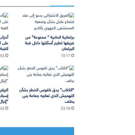
برلمانية اتحادية ” ممنوعة” من
أحزاب
فريقها لطرح أسئلتها داخل قبة
على ا
البرلمان
القب
:53
10:17
“الكتاب” يدق ناقوس الخطر بشأن
الريا
التهميش الذي تعانيه جماعة بني
إسبان
يخلف
“إنزا
:42
23:19