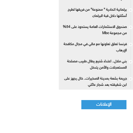
برلمانية اتحادية ” ممنوعة” من فريقها لطرح
أسئلتها داخل قبة البرلمان
صندوق الاستثمارات العامة يستحوذ على 54%
من مجموعة Mbc
فرنسا تعلق تعاونها مع مالي في مجال مكافحة
الإرهاب
بني ملال.. اعتداء شنيع يطال طبيب مصلحة
المستعجلات والأمن يتدخل
جريمة بشعة بمدينة الصخيرات.. خال يجهز على
ابن شقيقته بعد شجار عائلي
الإعلانات