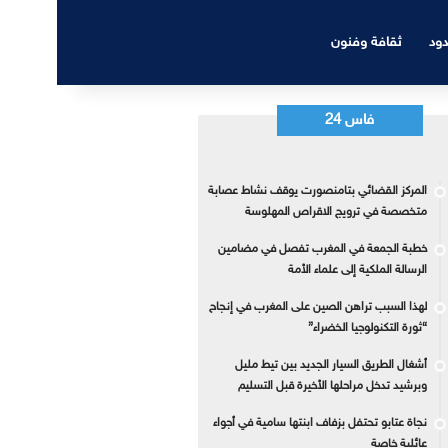
دود
ثقافة وفنون
فاس 24
المركز القضائي بتامنصورت يوقف نشاط عصابة
متخصصة في ترويج الاقراص المهلوسة
خطبة الجمعة في المغرب تفصل في مضامين
الرسالة الملكية إلى علماء الأمة
لهذا السبب تراهن الصين على المغرب في إنجاح
“ثورة التكنولوجيا الخضراء”
أشغال الطريق السيار الجديد بين تيط مليل
وبرشيد تدخل مراحلها الأخيرة قبل التسليم
نجاة عتابو تحتفل بزفاف ابنتها سامية في أجواء
عائلية خاصة