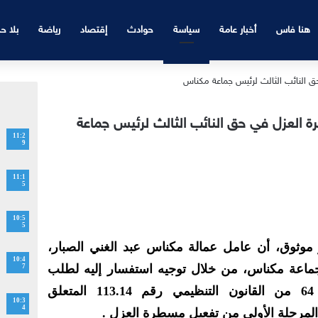
هنا فاس
أخبار عامة
سياسة
حوادث
إقتصاد
رياضة
بلا ح
العزل في حق النائب الثالث لرئيس جماعة
11:2
9
11:1
5
10:5
5
ثوق، أن عامل عمالة مكناس عبد الغني الصبار،
10:4
عة مكناس، من خلال توجيه استفسار إليه لطلب
7
إيضاحات، وفق منطوق المادة 64 من القانون التنظيمي رقم 113.14 المتعلق
10:3
4
 المرحلة الأولى من تفعيل مسطرة العزل .