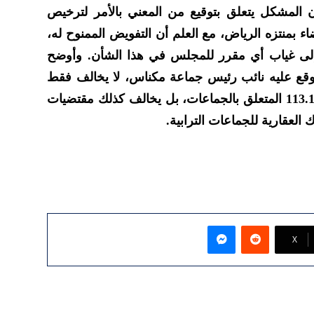
المشكل يتعلق بتوقيع من المعني بالأمر لترخيص
 بمنتزه الرياض، مع العلم أن التفويض الممنوح له،
فة إلى غياب أي مقرر للمجلس في هذا الشأن. وأوضح
قع عليه نائب رئيس جماعة مكناس، لا يخالف فقط
مقتضيات القانون التنظيمي رقم 113.14 المتعلق بالجماعات، بل يخالف كذلك مقتضيات
ماسنجر
‫X