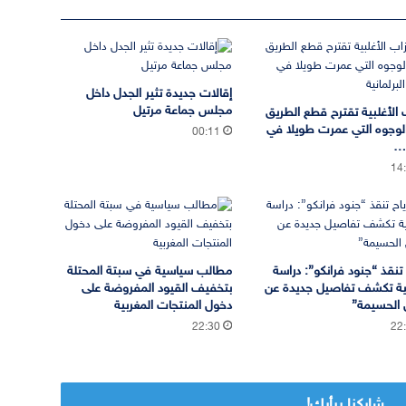
إقالات جديدة تثير الجدل داخل
مجلس جماعة مرتيل
 الأغلبية تقترح قطع الطريق
لوجوه التي عمرت طويلا في
00:11
ة…
14
ح تنقذ “جنود فرانكو”: دراسة
مطالب سياسية في سبتة المحتلة
ية تكشف تفاصيل جديدة عن
بتخفيف القيود المفروضة على
ل الحسيمة”
دخول المنتجات المغربية
22:30
22
شاركنا برأيك!