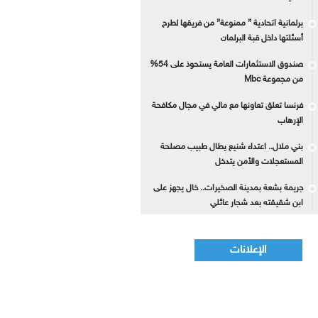
برلمانية اتحادية ” ممنوعة” من فريقها لطرح
أسئلتها داخل قبة البرلمان
صندوق الاستثمارات العامة يستحوذ على 54%
من مجموعة Mbc
فرنسا تعلق تعاونها مع مالي في مجال مكافحة
الإرهاب
بني ملال.. اعتداء شنيع يطال طبيب مصلحة
المستعجلات والأمن يتدخل
جريمة بشعة بمدينة الصخيرات.. خال يجهز على
ابن شقيقته بعد شجار عائلي
الإعلانات