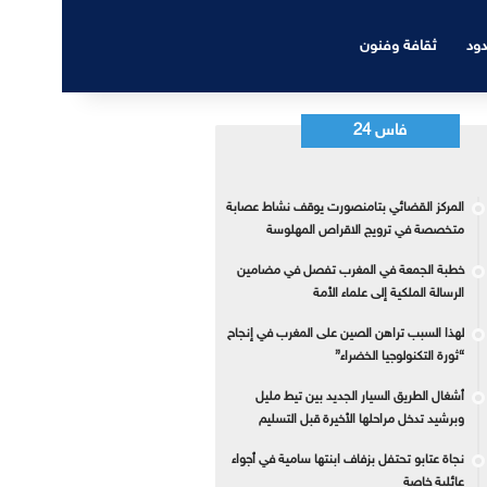
دود
ثقافة وفنون
فاس 24
المركز القضائي بتامنصورت يوقف نشاط عصابة
متخصصة في ترويج الاقراص المهلوسة
خطبة الجمعة في المغرب تفصل في مضامين
الرسالة الملكية إلى علماء الأمة
لهذا السبب تراهن الصين على المغرب في إنجاح
“ثورة التكنولوجيا الخضراء”
أشغال الطريق السيار الجديد بين تيط مليل
وبرشيد تدخل مراحلها الأخيرة قبل التسليم
نجاة عتابو تحتفل بزفاف ابنتها سامية في أجواء
عائلية خاصة