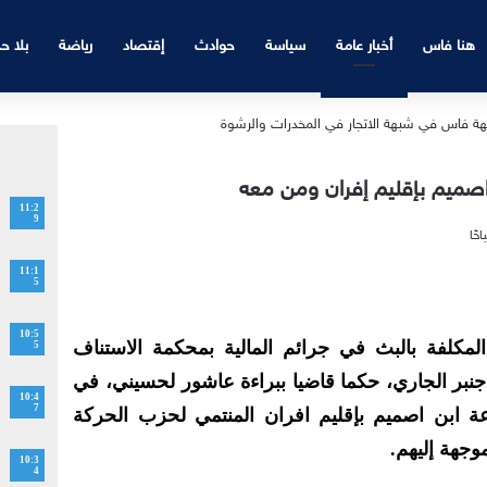
هنا فاس
أخبار عامة
سياسة
حوادث
إقتصاد
رياضة
بلا ح
اصميم بإقليم إفران ومن معه
11:2
9
11:1
5
10:5
المكلفة بالبث في جرائم المالية بمحكمة الاستناف
5
س مساء يوم أمس الثلاثاء 24 دجنبر الجاري، حكما قاضيا ببراءة عاشور لحسيني، في
10:4
7
ة ابن اصميم بإقليم افران المنتمي لحزب الحركة
وجهة إليهم.
10:3
4