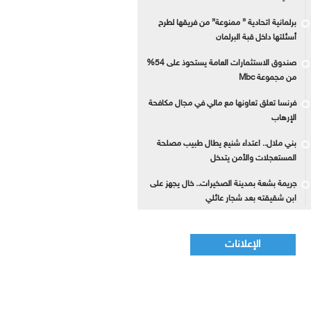
برلمانية اتحادية ” ممنوعة” من فريقها لطرح
أسئلتها داخل قبة البرلمان
صندوق الاستثمارات العامة يستحوذ على 54%
من مجموعة Mbc
فرنسا تعلق تعاونها مع مالي في مجال مكافحة
الإرهاب
بني ملال.. اعتداء شنيع يطال طبيب مصلحة
المستعجلات والأمن يتدخل
جريمة بشعة بمدينة الصخيرات.. خال يجهز على
ابن شقيقته بعد شجار عائلي
الإعلانات