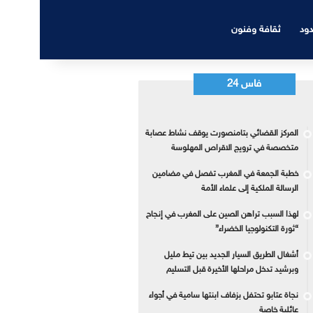
دود
ثقافة وفنون
فاس 24
المركز القضائي بتامنصورت يوقف نشاط عصابة
متخصصة في ترويج الاقراص المهلوسة
خطبة الجمعة في المغرب تفصل في مضامين
الرسالة الملكية إلى علماء الأمة
لهذا السبب تراهن الصين على المغرب في إنجاح
“ثورة التكنولوجيا الخضراء”
أشغال الطريق السيار الجديد بين تيط مليل
وبرشيد تدخل مراحلها الأخيرة قبل التسليم
نجاة عتابو تحتفل بزفاف ابنتها سامية في أجواء
عائلية خاصة