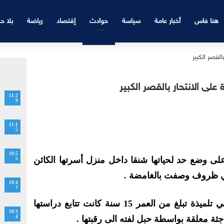
هنا فاس
أخبار عامة
سياسة
حوادث
إقتصاد
رياضة
بلا ح
ى الانتحار بالقصر الكبير
11:2
9
11:1
5
10:5
لى وضع حد لحياتها شنقا داخل منزل أسرتها الكائن
5
 في ظروف وصفت بالغامضة .
10:4
7
وقالت مصادر محلية إن الهالكة هي تلميذة تبلغ من العمر 15 سنة كانت تتابع دراستها
10:3
ثة معلقة بواسطة حبل لفته الى رقبتها .
4