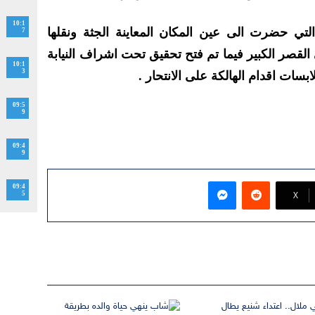
10:1
لتي حضرت الى عين المكان المعاينة الجثة ونقلها
7
صر الكبير فيما تم فتح تحقيق تحت اشراف النيابة
10:1
3
سات اقدام الهالكة على الانتحار .
09:5
9
09:4
9
ماسنجر
09:4
‫X
5