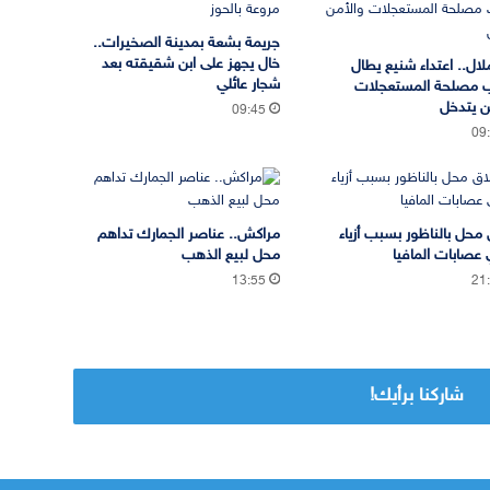
جريمة بشعة بمدينة الصخيرات..
خال يجهز على ابن شقيقته بعد
لال.. اعتداء شنيع يطال
شجار عائلي
 مصلحة المستعجلات
ن يتدخل
09:45
09
 محل بالناظور بسبب أزياء
مراكش.. عناصر الجمارك تداهم
 عصابات المافيا
محل لبيع الذهب
13:55
21
شاركنا برأيك!