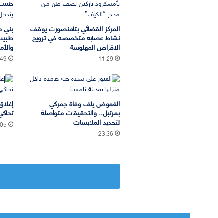
المركز القضائي بتامنصورت يوقف
بني م
نشاط عصابة متخصصة في ترويج
طبيب
الاقراص المهلوسة
والأم
:49
11:29
الغموض يلف وفاة جمركي
إغلاق
بمرتيل.. والتحقيقات متواصلة
تحاكي
لتحديد الملابسات
:05
23:36