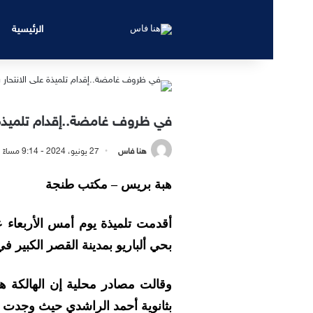
الرئيسية
في ظروف غامضة..إقدام تلميذة عل
هنا فاس
27 يونيو، 2024 - 9:14 مساءً
هبة بريس – مكتب طنجة
أقدمت تلميذة يوم أمس الأربعاء ع
بحي ألباريو بمدينة القصر الكبير
بثانوية أحمد الراشدي حيث وجدت ج