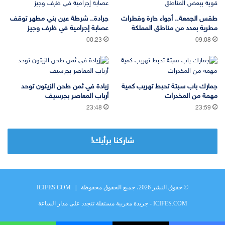
طقس الجمعة.. أجواء حارة وقطرات
جرادة.. شرطة عين بني مطهر توقف
مطرية بعدد من مناطق المملكة
عصابة إجرامية في ظرف وجيز
00:23
09:08
جمارك باب سبتة تحبط تهريب كمية
زيادة في ثمن طحن الزيتون توحد
مهمة من المخدرات
أرباب المعاصر بجرسيف
23:48
23:59
شاركنا برأيك!
© حقوق النشر 2026، جميع الحقوق محفوظة |
ICIFES.COM
ICIFES.COM - جريدة مغربية مستقلة تتجدد على مدار الساعة