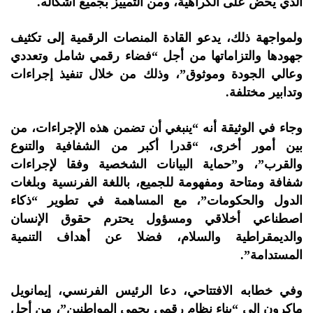
الذي يحض على الكراهية، ومن التمييز بجميع أشكاله.
ولمواجهة ذلك، يدعو القادة المنصات الرقمية إلى تكثيف
جهودها والتزاماتها من أجل “فضاء رقمي شامل وتعددي
وعالي الجودة وموثوق”، وذلك من خلال تنفيذ إجراءات
وتدابير مختلفة.
وجاء في الوثيقة أنه “ينبغي أن تضمن هذه الإجراءات، من
بين أمور أخرى، “قدرا أكبر من الشفافية والتنوع
والقرب”، و”حماية البيانات الشخصية وفقا لإجراءات
شفافة ومتاحة ومفهومة للجميع، باللغة الفرنسية وبلغات
الدول والحكومات”، مع المساهمة في تطوير “ذكاء
اصطناعي أخلاقي ومسؤول يحترم حقوق الإنسان
والديمقراطية والسلام، فضلا عن أهداف التنمية
المستدامة”.
وفي خطابه الافتتاحي، دعا الرئيس الفرنسي، إيمانويل
ماكرون إلى “بناء نظام رقمي يحمي المواطنين”، من أجل