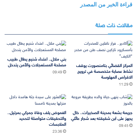
قراءة الخبر من المصدر
مقالات ذات صلة
بني ملال.. اعتداء شنيع يطال طبيب
مصلحة المستعجلات والأمن يتدخل
المركز القضائي بتامنصورت يوقف
نشاط عصابة متخصصة في ترويج
09:49
الاقراص المهلوسة
11:29
جريمة بشعة بمدينة الصخيرات.. خال
الغموض يلف وفاة جمركي بمرتيل..
يجهز على ابن شقيقته بعد شجار عائلي
والتحقيقات متواصلة لتحديد
الملابسات
09:45
23:36