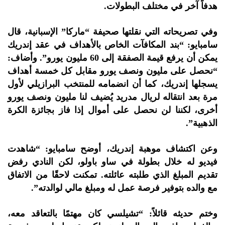
هدفاً آخر في مختلف البطولات.
وفي تصريحاته التي نقلتها صحيفة “ماركا” الإسبانية، قال
سامبايو: “بند المكافآت الخاص بالأهداف في عقد إندريك
يمكن أن يرفع قيمة الصفقة إلى 60 مليون يورو”. وأضاف:
“نحصل على مليون ونصف يورو مقابل كل خمسة أهداف
يسجلها إندريك، كما أن انضمامه للمنتخب البرازيلي لأول
مرة بعد انتقاله لريال مدريد يُضيف لنا مليون ونصف يورو
أخرى، لكننا لن نحصل على أموال إذا فاز بجائزة الكرة
الذهبية”.
وعن اكتشاف موهبة إندريك، أوضح سامبايو: “شاهدت
فيديو له خلال بطولة في ساو باولو، لكن النادي رفض
تقديم المبلغ الذي طلبته عائلته. تمكنت لاحقًا من الاتفاق
مع والده بتوفير فرصة عمل له ومبلغ مالي لوالدته”.
وختم حديثه قائلاً: “تشيلسي كان مهتمًا بالتعاقد معه،