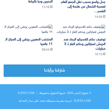
البحرين وديا بالرباط
جدل واسع بسبب نقل الجمع العام
لعصبة الشمال من طنجة إلى
13:16
القصر…
15:05
توقيف حكم كلاسيكو الرجاء ضد
المنتخب المغربي يرتقي إلى المركز الـ
الجيش لمباراتين وحكم الفار لـ 3
11 عالميا
مباريات
09:54
10:15
شاركنا برأيك!
© حقوق النشر 2026، جميع الحقوق محفوظة |
ICIFES.COM
ICIFES.COM - جريدة مغربية مستقلة تتجدد على مدار الساعة