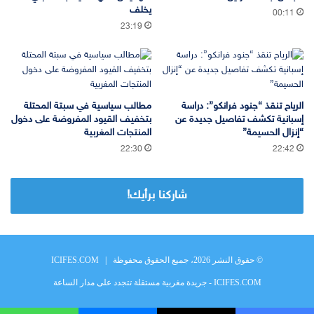
يخلف
00:11
23:19
الرياح تنقذ “جنود فرانكو”: دراسة
مطالب سياسية في سبتة المحتلة
إسبانية تكشف تفاصيل جديدة عن
بتخفيف القيود المفروضة على دخول
“إنزال الحسيمة”
المنتجات المغربية
22:30
22:42
شاركنا برأيك!
© حقوق النشر 2026، جميع الحقوق محفوظة |
ICIFES.COM
ICIFES.COM - جريدة مغربية مستقلة تتجدد على مدار الساعة