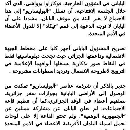
الياباني في الشؤون الخارجية، فوكازاوا يوواشي، الذي أكد
خلال الجلسة الافتتاحية، أن تسلل “البوليساريو” إلى هذا
الاجتماع لا يغير البثة من موقف اليابان، مشددا على أن
اليابان لا توجه الدعوة إلى قمم “تيكاد” إلا للدول الأعضاء
في الأمم المتحدة.
تصريح المسؤول الياباني أجهز كليا على مخطط الجبهة
الانفصالية وداعمتها الجزائر، حيث نجحت دبلوماسيتها فقط
في التقاط صور تذكارية تستغلها أبواقهما الإعلامية في
الترويج لاطروحة الانفصال وترديد اسطوانات مشروخة .
جدير بالذكر أن شرذمة عناصر “البوليساريو” تمكنت من
الوصول إلى الأراضي اليابانية بجوازات سفر جزائرية،
بصفتهم أعضاء في الوفد الجزائري،كما أن تنظيم قاعة
الاجتماعات، لم تعلن اليابان عن مشاركة ممثلين عن
“الجمهورية الوهمية”. ولم تحتو القاعة إلا على لوحات
تحمل اسماء البلدان الأفريقية الاعضاء في الامم المتحدة