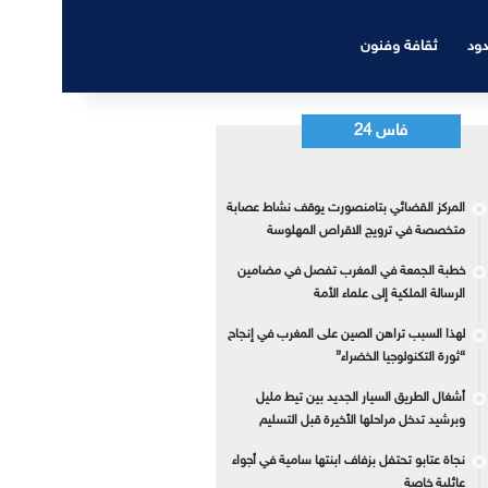
دود
ثقافة وفنون
فاس 24
المركز القضائي بتامنصورت يوقف نشاط عصابة
متخصصة في ترويج الاقراص المهلوسة
خطبة الجمعة في المغرب تفصل في مضامين
الرسالة الملكية إلى علماء الأمة
لهذا السبب تراهن الصين على المغرب في إنجاح
“ثورة التكنولوجيا الخضراء”
أشغال الطريق السيار الجديد بين تيط مليل
وبرشيد تدخل مراحلها الأخيرة قبل التسليم
نجاة عتابو تحتفل بزفاف ابنتها سامية في أجواء
عائلية خاصة