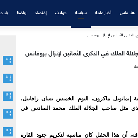
هنا فاس
أخبار عامة
سياسة
حوادث
إقتصاد
رياضة
بلا ح
الة الملك في الذكرى الثمانين لإنزال بروفانس
11:2
9
11:1
5
10:5
 إيمانويل ماكرون، اليوم الخميس بسان رافاييل،
5
ذي مثل صاحب الجلالة الملك محمد السادس في
10:4
7
10:3
، أن هذا الحفل كان مناسبة لتكريم جنود القارة
4