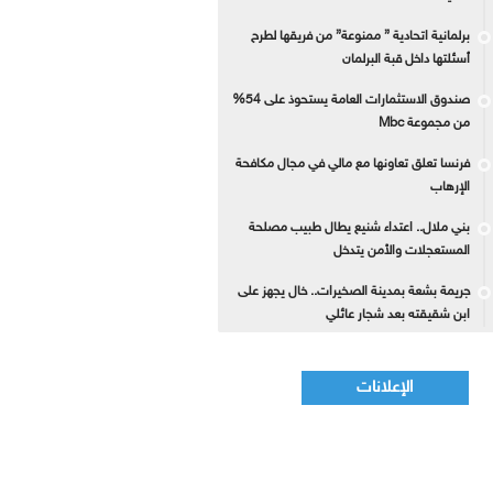
برلمانية اتحادية ” ممنوعة” من فريقها لطرح
أسئلتها داخل قبة البرلمان
صندوق الاستثمارات العامة يستحوذ على 54%
من مجموعة Mbc
فرنسا تعلق تعاونها مع مالي في مجال مكافحة
الإرهاب
بني ملال.. اعتداء شنيع يطال طبيب مصلحة
المستعجلات والأمن يتدخل
جريمة بشعة بمدينة الصخيرات.. خال يجهز على
ابن شقيقته بعد شجار عائلي
الإعلانات