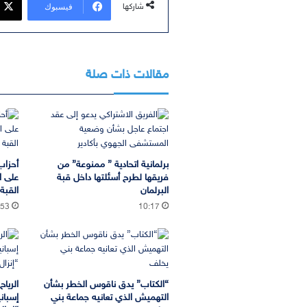
فيسبوك
شاركها
مقالات ذات صلة
برلمانية اتحادية ” ممنوعة” من
أحزاب
فريقها لطرح أسئلتها داخل قبة
على ا
البرلمان
القب
:53
10:17
“الكتاب” يدق ناقوس الخطر بشأن
الريا
التهميش الذي تعانيه جماعة بني
إسبان