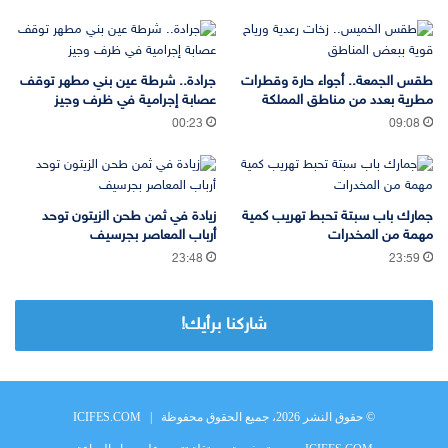
طقس الجمعة.. أجواء حارة وقطرات
جرادة.. شرطة عين بني مطهر توقف
مطرية بعدد من مناطق المملكة
عصابة إجرامية في ظرف وجيز
00:23
09:08
جمارك باب سبتة تحبط تهريب كمية
زيادة في ثمن طحن الزيتون توحد
مهمة من المخدرات
أرباب المعاصر بجرسيف
23:48
23:59
شاركنا برأيك!
© حقوق النشر 2026، جميع الحقوق محفوظة |
ICIFES.COM