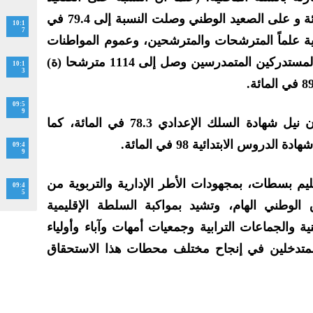
الجهوي وصلت إلى 80.82 في المائة و على الصعيد الوطني وصلت النسبة إلى 79.4 في
10:1
7
يمية علماً المترشحات والمترشحين، وعموم المواطنات
والمواطنين أن عدد الناجحين من المستدركين المتمدرسين وصل إلى 1114 مترشحا (ة)
10:1
3
09:5
9
كما بلغت نسبة النجاح في امتحان نيل شهادة السلك الإعدادي 78.3 في المائة، كما
روس الابتدائية 98 في المائة.
09:4
9
عليم بسطات، بمجهودات الأطر الإدارية والتربوية من
09:4
5
لوطني الهام، وتشيد بمواكبة السلطة الإقليمية
ة والجماعات الترابية وجمعيات أمهات وآباء وأولياء
فة المتدخلين في إنجاح مختلف محطات هذا الاستحقاق