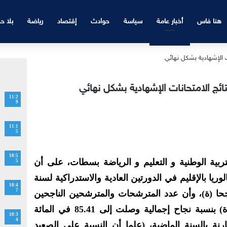
هنا فاس
أخبار عامة
سياسة
حوادث
إقتصاد
رياضة
بلا ح
ئج الامتحانات الإشهادية بشكل نهائي
11:2
9
11:1
5
10:5
لتربية الوطنية و التعليم و الرياضة بسطات، على أن
5
يا بالإقليم في الدورتين العادية والاستدراكية لسنة
10:4
7
ترشحا (ة) ناجحا (ة)، وأن عدد المترشحات والمترشحين الناجحين
الممدرسين، قد بلغ 4775 ناجحا (ة) بنسبة نجاح إجمالية وصلت إلى 85.41 في المائة
10:3
4
قط مئوية مقارنة بالسنة الماضية، (علما أن النسبة على الصعيد