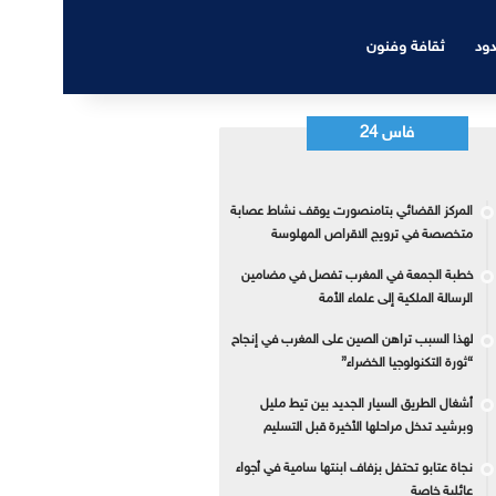
دود
ثقافة وفنون
فاس 24
المركز القضائي بتامنصورت يوقف نشاط عصابة
متخصصة في ترويج الاقراص المهلوسة
خطبة الجمعة في المغرب تفصل في مضامين
الرسالة الملكية إلى علماء الأمة
لهذا السبب تراهن الصين على المغرب في إنجاح
“ثورة التكنولوجيا الخضراء”
أشغال الطريق السيار الجديد بين تيط مليل
وبرشيد تدخل مراحلها الأخيرة قبل التسليم
نجاة عتابو تحتفل بزفاف ابنتها سامية في أجواء
عائلية خاصة