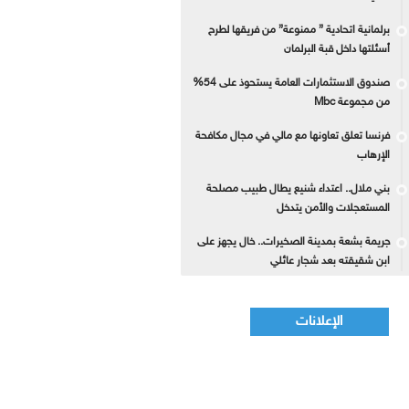
برلمانية اتحادية ” ممنوعة” من فريقها لطرح
أسئلتها داخل قبة البرلمان
صندوق الاستثمارات العامة يستحوذ على 54%
من مجموعة Mbc
فرنسا تعلق تعاونها مع مالي في مجال مكافحة
الإرهاب
بني ملال.. اعتداء شنيع يطال طبيب مصلحة
المستعجلات والأمن يتدخل
جريمة بشعة بمدينة الصخيرات.. خال يجهز على
ابن شقيقته بعد شجار عائلي
الإعلانات