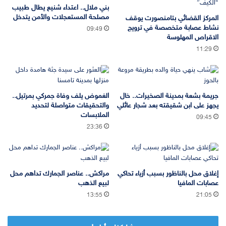
بني ملال.. اعتداء شنيع يطال طبيب
مصلحة المستعجلات والأمن يتدخل
المركز القضائي بتامنصورت يوقف
نشاط عصابة متخصصة في ترويج
09:49
الاقراص المهلوسة
11:29
جريمة بشعة بمدينة الصخيرات.. خال
الغموض يلف وفاة جمركي بمرتيل..
يجهز على ابن شقيقته بعد شجار عائلي
والتحقيقات متواصلة لتحديد
الملابسات
09:45
23:36
إغلاق محل بالناظور بسبب أزياء تحاكي
مراكش.. عناصر الجمارك تداهم محل
عصابات المافيا
لبيع الذهب
13:55
21:05