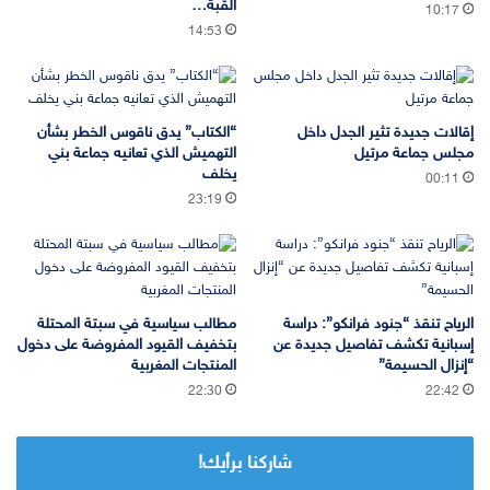
القبة…
10:17
14:53
إقالات جديدة تثير الجدل داخل
“الكتاب” يدق ناقوس الخطر بشأن
مجلس جماعة مرتيل
التهميش الذي تعانيه جماعة بني
يخلف
00:11
23:19
الرياح تنقذ “جنود فرانكو”: دراسة
مطالب سياسية في سبتة المحتلة
إسبانية تكشف تفاصيل جديدة عن
بتخفيف القيود المفروضة على دخول
“إنزال الحسيمة”
المنتجات المغربية
22:30
22:42
شاركنا برأيك!