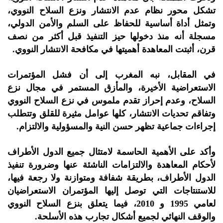
تشكل محور نظام عدم الانتشار ونزع السلاح النووي،
وتمثل أداة أساسية للحفاظ على السلم والأمن الدولي،
مسجلة أنه منذ دخولها حيز التنفيذ قبل أكثر من نصف
قرن، أثبتت المعاهدة أهميتها في مكافحة الانتشار النووي.
في المقابل، نبه المغرب إلى أن فشل المؤتمرات
الاستعراضية الأخيرة، والمأزق المستمر في مجال نزع
السلاح، وعدم إحراز تقدم ملموس في نزع السلاح النووي
وتفاقم تحديات الانتشار، كلها عوامل مثيرة للقلق وتتطلب
إجراءات جماعية تظهر حسن النية والمسؤولية والالتزام.
وأكد على الأهمية الحاسمة لامتثال جميع الدول الأطراف
لأحكام المعاهدة والالتزامات الناشئة عنها وضرورة تنفيذ
الدول الأطراف، بطريقة شفافة ومتوازنة ولا رجعة فيها،
للاستنتاجات التي توصل إليها المؤتمران الاستعراضيان
لعامي 1995 و 2010، فيما يتعلق بنزع السلاح النووي
والوقف النهائي لجميع أشكال تجارب هذه الأسلحة.