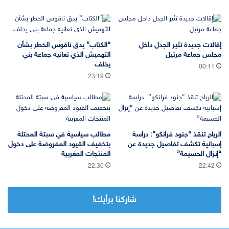
إقالات جديدة تثير الجدل داخل
“الكتاب” يدق ناقوس الخطر بشأن
مجلس جماعة مرتيل
التهميش الذي تعانيه جماعة بني
يخلف
00:11
23:19
الرياح تنقذ “جنود فرانكو”: دراسة
مطالب سياسية في سبتة المحتلة
إسبانية تكشف تفاصيل جديدة عن
بتخفيف القيود المفروضة على دخول
“إنزال الحسيمة”
المنتجات المغربية
22:30
22:42
شاركنا برأيك!