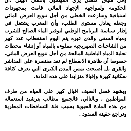
وفي سياق متصل يرى المهتمون بالشأن البيئي ،أن
الحكومة ولمواجهة الإجهاد المائي قامت بمجهودات
استباقية وسارعت الخطى من أجل تنويع العرض المائي
وجعله يعادل مستوى الطلب، وأن المغرب يشتغل في
إطار سياسة البرنامج الوطني لتوفير الماء الصالح للشرب
ومياه السقي والذي عبره يتم اليوم استقطاب عدد كبير
من الشاحنات الصهريجية مملوءة بالمياه أو إنشاء محطات
تحلية المياه الباطنية المالحة من أجل تنويع العرض المائي،
خصوصا أن ظاهرة الانقطاع لم تعد مقتصرة على المداشر
والقرى بل أصبحت تمس المدن الكبرى التي تعرف كثافة
سكانية كبيرة وإقبالا متزايدا على هذه المادة.
ويشهد فصل الصيف اقبال كبير على المياه من طرف
المواطنين ، وبالتالي، فالجميع مطالب بترشيد استعماله
من هذه المادة الحيوية بسبب قلة التساقطات المطرية
وتراجع حقينة السدود .