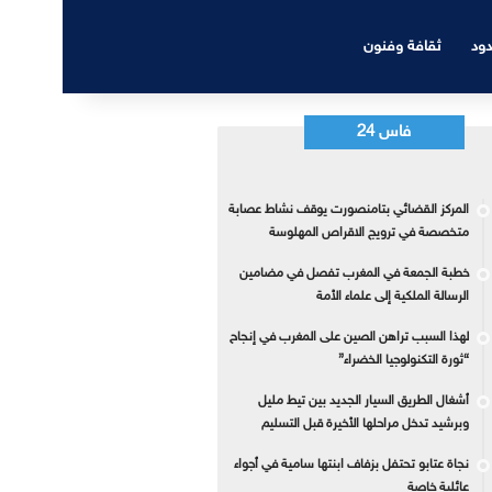
دود
ثقافة وفنون
فاس 24
المركز القضائي بتامنصورت يوقف نشاط عصابة
متخصصة في ترويج الاقراص المهلوسة
خطبة الجمعة في المغرب تفصل في مضامين
الرسالة الملكية إلى علماء الأمة
لهذا السبب تراهن الصين على المغرب في إنجاح
“ثورة التكنولوجيا الخضراء”
أشغال الطريق السيار الجديد بين تيط مليل
وبرشيد تدخل مراحلها الأخيرة قبل التسليم
نجاة عتابو تحتفل بزفاف ابنتها سامية في أجواء
عائلية خاصة