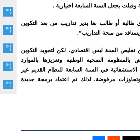
وقبلت بجعل السنة السابعة اختيارية .
10:1
7
أي طالبة أو طالب بغا يدير تداريب من بعد التكوين
10:1
 يستافد من منحة التداريب”.
3
09:5
تقليص السنة ليس اقتصادي، لكن لتجويد التكوين
9
وض بالمنظومة الصحية الوطنية وتعزيزها بالموارد
09:4
9
الاستشفائية في السنة السابعة للنظام القديم غير
تجاوزات مرفوضة، لذلك تم اعتماد برمجة جديدة
09:4
5
ماسنجر