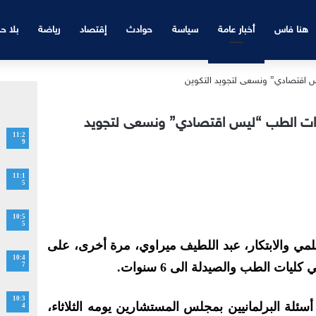
هنا فاس
أخبار عامة
سياسة
حوادث
إقتصاد
رياضة
بلا ح
ات الطب “ليس اقتصادي” ونسعى لتجويد
11:2
9
11:1
5
10:5
5
لعلمي والابتكار، عبد اللطيف ميراوي، مرة أخرى، على
10:4
ات الطب والصيدلة الى 6 سنوات.
7
10:3
لة البرلمانيين بمجلس المستشارين يومه الثلاثاء،
4