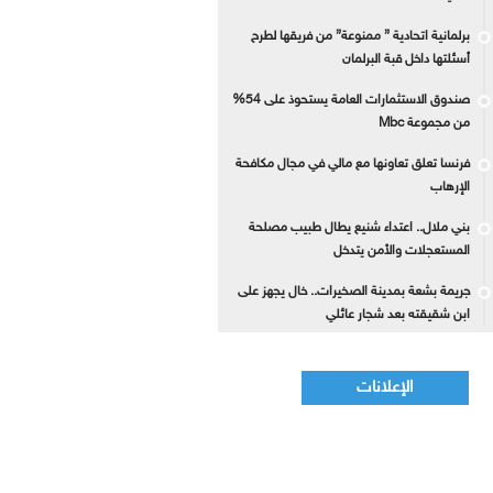
برلمانية اتحادية ” ممنوعة” من فريقها لطرح
أسئلتها داخل قبة البرلمان
صندوق الاستثمارات العامة يستحوذ على 54%
من مجموعة Mbc
فرنسا تعلق تعاونها مع مالي في مجال مكافحة
الإرهاب
بني ملال.. اعتداء شنيع يطال طبيب مصلحة
المستعجلات والأمن يتدخل
جريمة بشعة بمدينة الصخيرات.. خال يجهز على
ابن شقيقته بعد شجار عائلي
الإعلانات