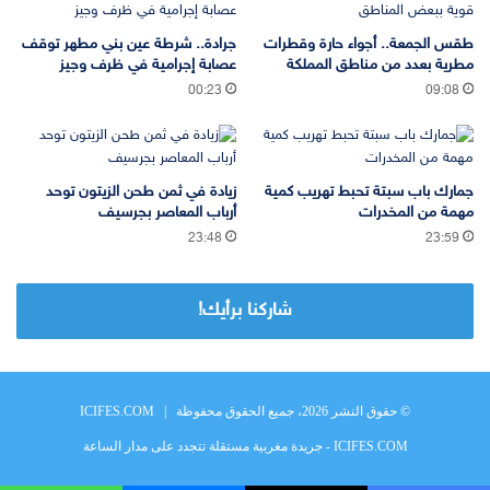
طقس الجمعة.. أجواء حارة وقطرات
جرادة.. شرطة عين بني مطهر توقف
مطرية بعدد من مناطق المملكة
عصابة إجرامية في ظرف وجيز
00:23
09:08
جمارك باب سبتة تحبط تهريب كمية
زيادة في ثمن طحن الزيتون توحد
مهمة من المخدرات
أرباب المعاصر بجرسيف
23:48
23:59
شاركنا برأيك!
© حقوق النشر 2026، جميع الحقوق محفوظة |
ICIFES.COM
ICIFES.COM - جريدة مغربية مستقلة تتجدد على مدار الساعة