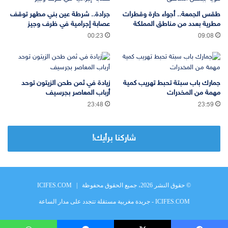
طقس الجمعة.. أجواء حارة وقطرات
جرادة.. شرطة عين بني مطهر توقف
مطرية بعدد من مناطق المملكة
عصابة إجرامية في ظرف وجيز
00:23
09:08
جمارك باب سبتة تحبط تهريب كمية
زيادة في ثمن طحن الزيتون توحد
مهمة من المخدرات
أرباب المعاصر بجرسيف
23:48
23:59
شاركنا برأيك!
© حقوق النشر 2026، جميع الحقوق محفوظة |
ICIFES.COM
ICIFES.COM - جريدة مغربية مستقلة تتجدد على مدار الساعة