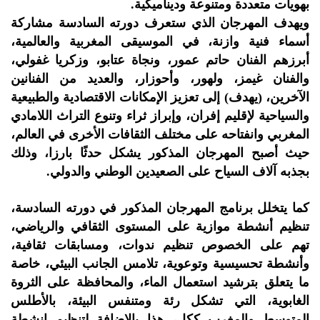
بهويات متعددة ومتنوعة وديناميكية.
ويهدف المهرجان الذي ستعرف دورته السادسة مشاركة
أسماء فنية وازنة، في الموسيقى المغربية والعالمية،
أبرزهم الفنان حاتم عمور، ونجاة عتابو، وزكريا غفولي،
والفنان غيمز، ولهور، وأحوزار، والعديد من الفنانين
الآخرين، (يهدف) إلى تعزيز الإمكانات الاقتصادية والطبيعية
والسياحية لإقليم إفران، وإبراز ثراء وتنوع التراث اللامادي
المغربي وانفتاحه على مختلف الثقافات الأخرى في العالم،
حيث أصبح المهرجان المذكور يشكل حدثًا بارزا، وذلك
بجذبه آلاف السياح على الصعيدين الوطني والدولي.
كما يتخلل برنامج المهرجان المذكور في دورته السادسة،
تنظيم أنشطة موازية على المستوى الثقافي والرياضي،
تهم على الخصوص تنظيم ندوات، ومسابقات ثقافية،
وأنشطة تحسيسية وتوعوية، تلامس الجانب البيئي، خاصة
ما يتعلق بترشيد استعمال الماء، والمحافظة على الثروة
الغابوية، التي تشكل رئة ومتنفس البيئة، بالأطلس
المتوسط والمغرب ككل، هذا بالإضافة لتنظيم انشطة