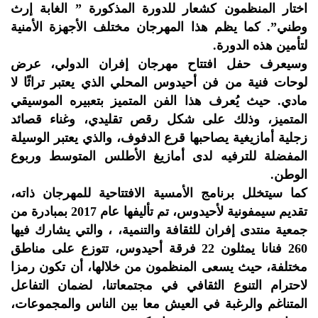
اختار المنظمون كشعار للدورة المذكورة ” الغابة إرث
وطني”. كما يظم هذا المهرجان مختلف الأجهزة الأمنية
لتأمين هذه الدورة.
وسيعرف حفل افتتاح مهرجان إفران الدولي، عرض
لوحات فنية من فن أحيدوس المحلي الذي يعتبر تراثًا لا
مادي. حيث يُعرف هذا الفن المتميز بتعبيره الموسيقي
المتميز، وذلك على شكل رقص تقليدي، وغناء قصائد
زجلية أمازيغية يصاحبها قرع الدفوف، والذي يعتبر الوسيلة
المفضلة للترفيه لدى أمازيغ الأطلس المتوسط وربوع
الوطن.
كما سيتخلل برنامج الأمسية الافتتاحية للمهرجان ذاته،
تقديم سيمفونية لأحيدوس، تم تأليفها عام 2017 بمبادرة من
جمعية منتدى إفران للثقافة والتنمية، ، والتي يشارك فيها
260 فنانا يمثلون 22 فرقة أحيدوس، تتوزع على مناطق
مختلفة، حيث يسعى المنظمون من خلالها، أن تكون رمزا
لاحترام التنوع الثقافي في مجتمعاتنا، لضمان التفاعل
المتناغم والرغبة في العيش معا بين الناس والمجموعات،