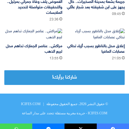
جريمة بشعة بمدينة الصخيرات.. خال
الغموض يلف وفاة جمركي بمرتيل..
يجهز على ابن شقيقته بعد شجار عائلي
والتحقيقات متواصلة لتحديد
الملابسات
09:45
23:36
إغلاق محل بالناظور بسبب أزياء تحاكي
مراكش.. عناصر الجمارك تداهم محل
عصابات المافيا
لبيع الذهب
13:55
21:05
شاركنا برأيك!
© حقوق النشر 2026، جميع الحقوق محفوظة |
ICIFES.COM
ICIFES.COM - جريدة مغربية مستقلة تتجدد على مدار الساعة