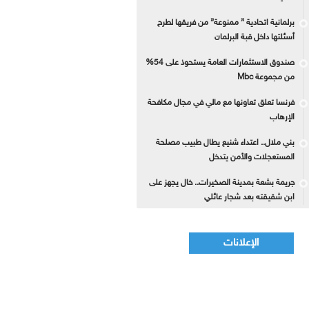
برلمانية اتحادية ” ممنوعة” من فريقها لطرح
أسئلتها داخل قبة البرلمان
صندوق الاستثمارات العامة يستحوذ على 54%
من مجموعة Mbc
فرنسا تعلق تعاونها مع مالي في مجال مكافحة
الإرهاب
بني ملال.. اعتداء شنيع يطال طبيب مصلحة
المستعجلات والأمن يتدخل
جريمة بشعة بمدينة الصخيرات.. خال يجهز على
ابن شقيقته بعد شجار عائلي
الإعلانات