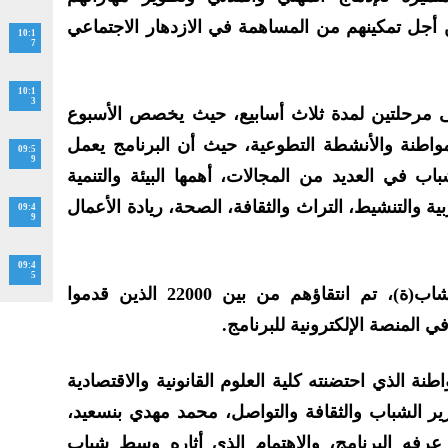
 أجل تمكينهم من المساهمة في الازدهار الاجتماعي
10:1
7
10:1
3
على مرحلتين لمدة ثلاث أسابيع، حيث يخصص الأسبوع
مواطنة والأنشطة التطوعية، حيث أن البرنامج يعمل
09:5
9
 في العديد من المجالات، أهمها البيئة والتنمية
بية والتنشيط، التراث والثقافة، الصحة، ريادة الأعمال
09:4
9
09:4
5
ويشارك في هذه الدورة 5000 شاب(ة)، تم انتقاؤهم من بين 22000 الذين قدموا
المنصة الإلكترونية للبرنامج.
طنة الذي احتضنته كلية العلوم القانونية والاقتصادية
زير الشباب والثقافة والتواصل، محمد مهدي بنسعيد،
ي عرفه البرنامج، والاهتمام الذي أثاره وسط شباب