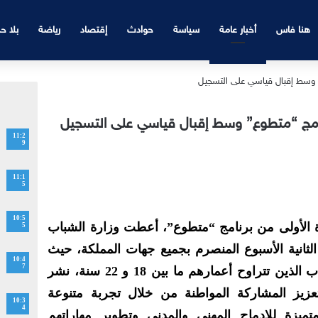
هنا فاس
أخبار عامة
سياسة
حوادث
إقتصاد
رياضة
بلا ح
رنامج “متطوع” وسط إقبال قياسي على التسجيل
11:2
9
11:1
5
10:5
رة الأولى من برنامج “متطوع”، أعطت وزارة الشباب
5
الثانية الأسبوع المنصرم بجميع جهات المملكة، حيث
10:4
7
يتوخى هذا البرنامج، الموجه للشباب الذين تتراوح أعمارهم ما بين 18 و 22 سنة، نشر
عزيز المشاركة المواطنة من خلال تجربة متنوعة
10:3
4
ميزة للإدماج المهني والمدني وتطوير مهاراتهم