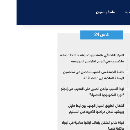
دود
ثقافة وفنون
فاس 24
المركز القضائي بتامنصورت يوقف نشاط عصابة
متخصصة في ترويج الاقراص المهلوسة
خطبة الجمعة في المغرب تفصل في مضامين
الرسالة الملكية إلى علماء الأمة
لهذا السبب تراهن الصين على المغرب في إنجاح
“ثورة التكنولوجيا الخضراء”
أشغال الطريق السيار الجديد بين تيط مليل
وبرشيد تدخل مراحلها الأخيرة قبل التسليم
نجاة عتابو تحتفل بزفاف ابنتها سامية في أجواء
عائلية خاصة