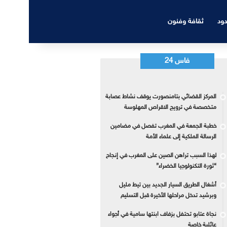
دود
ثقافة وفنون
فاس 24
المركز القضائي بتامنصورت يوقف نشاط عصابة
متخصصة في ترويج الاقراص المهلوسة
خطبة الجمعة في المغرب تفصل في مضامين
الرسالة الملكية إلى علماء الأمة
لهذا السبب تراهن الصين على المغرب في إنجاح
“ثورة التكنولوجيا الخضراء”
أشغال الطريق السيار الجديد بين تيط مليل
وبرشيد تدخل مراحلها الأخيرة قبل التسليم
نجاة عتابو تحتفل بزفاف ابنتها سامية في أجواء
عائلية خاصة