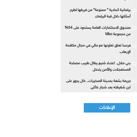
برلمانية اتحادية ” ممنوعة” من فريقها لطرح
أسئلتها داخل قبة البرلمان
صندوق الاستثمارات العامة يستحوذ على 54%
من مجموعة Mbc
فرنسا تعلق تعاونها مع مالي في مجال مكافحة
الإرهاب
بني ملال.. اعتداء شنيع يطال طبيب مصلحة
المستعجلات والأمن يتدخل
جريمة بشعة بمدينة الصخيرات.. خال يجهز على
ابن شقيقته بعد شجار عائلي
الإعلانات