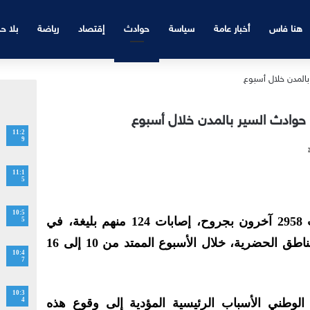
هنا فاس
أخبار عامة
سياسة
حوادث
إقتصاد
رياضة
بلا ح
11:2
9
11:1
5
10:5
لقي 19 شخصا مصرعهم، وأصيب 2958 آخرون بجروح، إصابات 124 منهم بليغة، في
5
2191 حادثة سير سجلت داخل المناطق ‏الحضرية، خلال الأسبوع الممتد من 10 إلى 16
10:4
7
10:3
 الوطني الأسباب الرئيسية المؤدية إلى وقوع ‏هذه
4