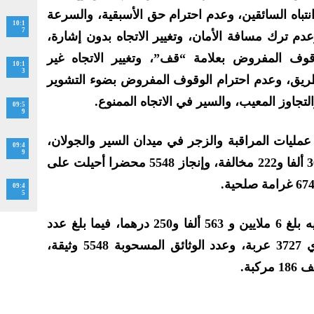
تباه السائقين، وعدم احترام حق الأسبقية، والسرعة
10:1
7
عدم ترك مسافة الأمان، وتغيير الاتجاه بدون إشارة،
قوف المفروض بعلامة “قف”، وتغيير الاتجاه غير
10:1
3
ريق، وعدم احترام الوقوف المفروض بضوء التشوير
تجاوز المعيب، والسير في الاتجاه الممنوع.
09:5
9
ليات المراقبة والزجر في ميدان السير والجولان،
09:4
9
تمكنت ‏مصالح الأمن من تسجيل 36 ألفا و222 مخالفة، وإنجاز 5548 محضرا أحيلت على
09:4
5
وأشار إلى أن المبلغ المتحصل عليه بلغ 6 ملايين و 563 ألفا و250 درهما، فيما بلغ عدد
العربات الموضوعة بالمحجز البلدي 3727 عربة، وعدد الوثائق المسحوبة 5548 وثيقة،
بة.