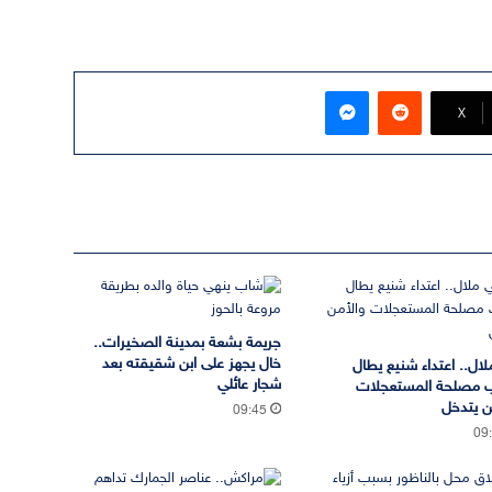
ماسنجر
‫X
جريمة بشعة بمدينة الصخيرات..
خال يجهز على ابن شقيقته بعد
لال.. اعتداء شنيع يطال
شجار عائلي
 مصلحة المستعجلات
ن يتدخل
09:45
09