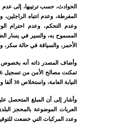
الحوادث، حسب ترتيبها، إلى عدم ان
المفرطة، وعدم انتباه الراجلين، و
وعدم التحكم، وعدم احترام الو
المسموح به، والسير في يسار الط
الأحمر، والسياقة في حالة سكر، وال
وأضاف المصدر ذاته أنه بخصوص عم
النيابة العامة، واستخلاص 30 ألفا و674 غرامة صلحية.
وعدد المركبات التي خضعت للتوقيف 186 مرك